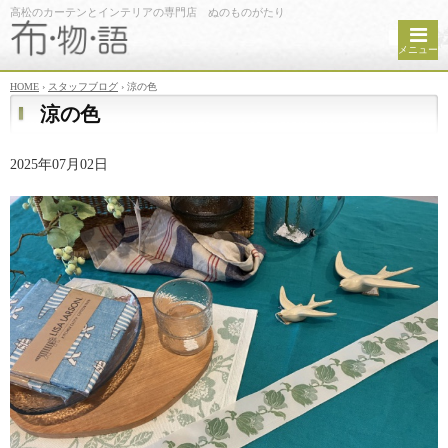
高松のカーテンとインテリアの専門店 ぬのものがたり
メニュー
HOME
›
スタッフブログ
›
涼の色
涼の色
2025年07月02日