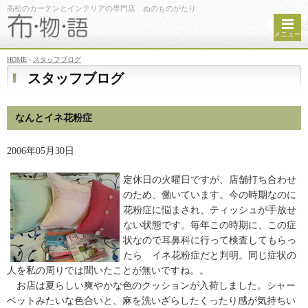
高松のカーテンとインテリアの専門店 ぬのものがたり
メニュー
HOME
›
スタッフブログ
スタッフブログ
なんとイネ花粉症
2006年05月30日
定休日の火曜日ですが、店舗打ち合わせ
のため、働いています。今の時期なのに
花粉症に悩まされ、ティッシュが手放せ
ない状態です。毎年この時期に、この症
状なので耳鼻科に行って検査してもらっ
たら イネ花粉症だと判明。同じ症状の
人を私の周りでは聞いたことが無いですね。。
お店は夏らしい爽やかな色のクッションが入荷しました。シャー
ベットみたいな色合いと、麻を洗いざらしたくったり感が気持ちい