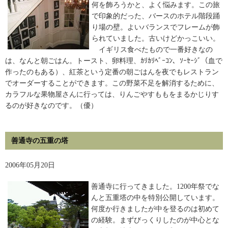
何を飾ろうかと、よく悩みます。この旅
で印象的だった、バースのホテル階段踊
り場の壁。よいバランスでフレームが飾
られていました。古いけどかっこいい。
イギリス食べたもので一番好きなの
は、なんと朝ごはん。トースト、卵料理、ｶﾘｶﾘﾍﾞｰｺﾝ、ｿｰｾｰｼﾞ（血で
作ったのもある）、紅茶という定番の朝ごはんを夜でもレストラン
でオーダーすることができます。この野菜不足を解消するために、
カラフルな果物屋さんに行っては、りんごやすももをまるかじりす
るのが好きなのです。（優）
善通寺の五重の塔
2006年05月20日
善通寺に行ってきました。1200年祭でな
んと五重塔の中を特別公開しています。
何度か行きましたが中を登るのは初めて
の経験。まずびっくりしたのが中心とな