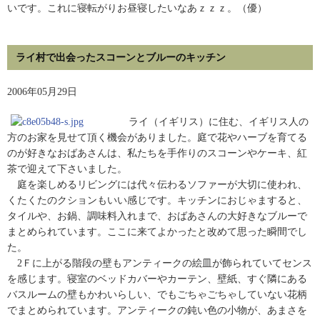
いです。これに寝転がりお昼寝したいなあｚｚｚ。（優）
ライ村で出会ったスコーンとブルーのキッチン
2006年05月29日
ライ（イギリス）に住む、イギリス人の
方のお家を見せて頂く機会がありました。庭で花やハーブを育てる
のが好きなおばあさんは、私たちを手作りのスコーンやケーキ、紅
茶で迎えて下さいました。
庭を楽しめるリビングには代々伝わるソファーが大切に使われ、
くたくたのクションもいい感じです。キッチンにおじゃますると、
タイルや、お鍋、調味料入れまで、おばあさんの大好きなブルーで
まとめられています。ここに来てよかったと改めて思った瞬間でし
た。
2Ｆに上がる階段の壁もアンティークの絵皿が飾られていてセンス
を感じます。寝室のベッドカバーやカーテン、壁紙、すぐ隣にある
バスルームの壁もかわいらしい、でもごちゃごちゃしていない花柄
でまとめられています。アンティークの鈍い色の小物が、あまさを