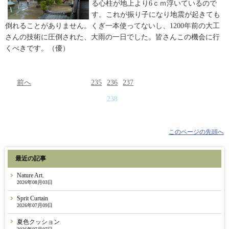
る心柱が地上より6ｃｍ浮いているので
す。これが振り子になり地震が起きても
倒れることがありません。くぎ一本使ってないし、1200年前の大工
さんの技術に圧倒された、大雨の一日でした。皆さんこの機会に行
くべきです。（優）
前へ
235
236
237
238
このページの先頭へ
最近の記事
Nature Art.
2026年08月03日
Sprit Curtain
2026年07月09日
夏色クッション