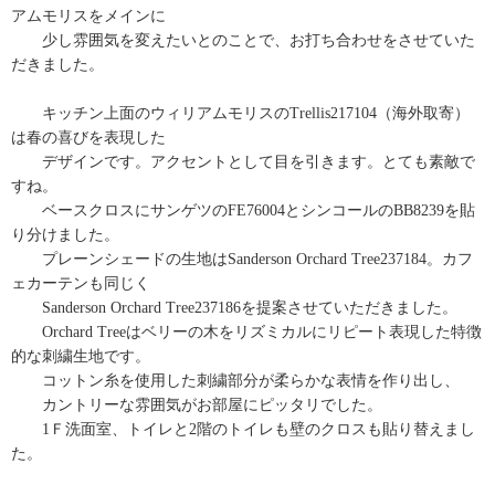
アムモリスをメインに
少し雰囲気を変えたいとのことで、お打ち合わせをさせていた
だきました。
キッチン上面のウィリアムモリスのTrellis217104（海外取寄）
は春の喜びを表現した
デザインです。アクセントとして目を引きます。とても素敵で
すね。
ベースクロスにサンゲツのFE76004とシンコールのBB8239を貼
り分けました。
プレーンシェードの生地はSanderson Orchard Tree237184。カフ
ェカーテンも同じく
Sanderson Orchard Tree237186を提案させていただきました。
Orchard Treeはベリーの木をリズミカルにリピート表現した特徴
的な刺繍生地です。
コットン糸を使用した刺繍部分が柔らかな表情を作り出し、
カントリーな雰囲気がお部屋にピッタリでした。
1Ｆ洗面室、トイレと2階のトイレも壁のクロスも貼り替えまし
た。