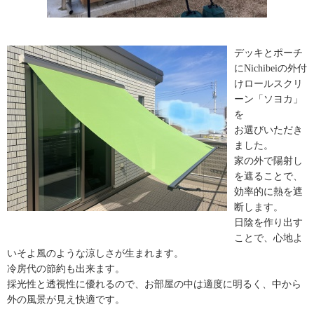
デッキとポーチ
にNichibeiの外付
けロールスクリ
ーン「ソヨカ」
を
お選びいただき
ました。
家の外で陽射し
を遮ることで、
効率的に熱を遮
断します。
日陰を作り出す
ことで、心地よ
いそよ風のような涼しさが生まれます。
冷房代の節約も出来ます。
採光性と透視性に優れるので、お部屋の中は適度に明るく、中から
外の風景が見え快適です。